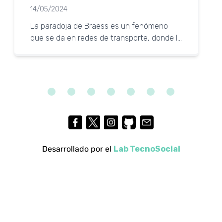
tráfico?
14/05/2024
La paradoja de Braess es un fenómeno
que se da en redes de transporte, donde la
adición de una nueva vía puede empeorar
el tráfico.
Desarrollado por el
Lab TecnoSocial